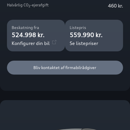
Halvårlig CO
-ejerafgift
460 kr.
2
Beskatning fra
Listepris
524.998 kr.
559.990 kr.
Konfigurer din bil
Se listepriser
Bliv kontaktet af firmabilrådgiver