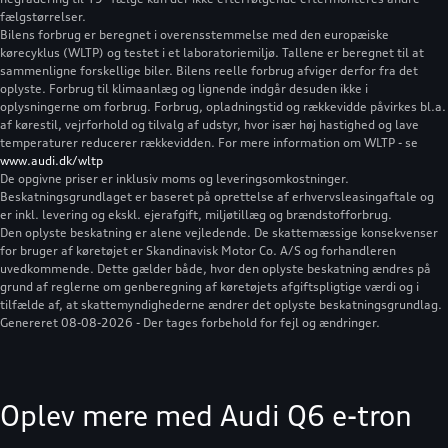
fælgstørrelser.
Bilens forbrug er beregnet i overensstemmelse med den europæiske
kørecyklus (WLTP) og testet i et laboratoriemiljø. Tallene er beregnet til at
sammenligne forskellige biler. Bilens reelle forbrug afviger derfor fra det
oplyste. Forbrug til klimaanlæg og lignende indgår desuden ikke i
oplysningerne om forbrug. Forbrug, opladningstid og rækkevidde påvirkes bl.a.
af kørestil, vejrforhold og tilvalg af udstyr, hvor især høj hastighed og lave
temperaturer reducerer rækkevidden. For mere information om WLTP - se
www.audi.dk/wltp
De opgivne priser er inklusiv moms og leveringsomkostninger.
Beskatningsgrundlaget er baseret på oprettelse af erhvervsleasingaftale og
er inkl. levering og ekskl. ejerafgift, miljøtillæg og brændstofforbrug.
Den oplyste beskatning er alene vejledende. De skattemæssige konsekvenser
for bruger af køretøjet er Skandinavisk Motor Co. A/S og forhandleren
uvedkommende. Dette gælder både, hvor den oplyste beskatning ændres på
grund af reglerne om genberegning af køretøjets afgiftspligtige værdi og i
tilfælde af, at skattemyndighederne ændrer det oplyste beskatningsgrundlag.
Genereret 08-08-2026 - Der tages forbehold for fejl og ændringer.
Oplev mere med Audi Q6 e-tron