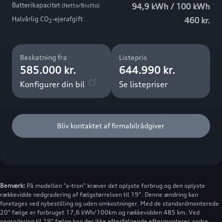
Batterikapacitet
94,9 kWh / 100 kWh
(Netto/Brutto)
Halvårlig CO
-ejerafgift
460 kr.
2
Beskatning fra
Listepris
585.000 kr.
644.990 kr.
Konfigurer din bil
Se listepriser
Bliv kontaktet af firmabilrådgiver
Bemærk:
På modellen "e-tron" kræver det oplyste forbrug og den oplyste
rækkevidde nedgradering af fælgstørrelsen til 19". Denne ændring kan
foretages ved nybestilling og uden omkostninger. Med de standardmonterede
20" fælge er forbruget 17,6 kWh/100km og rækkevidden 485 km. Ved
negradering til 19" fælge kan der ikke efterfølgende eftermonteres andre