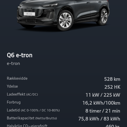
Q6 e-tron
e-tron
Rækkevidde
528 km
Ydelse
252 HK
Ladeeffekt
11 kW / 225 kW
(AC/DC)
Forbrug
16,2 kWh/100km
Ladetid
8 timer / 21 min
(AC 0-100% / DC 10-80%)
Batterikapacitet
75,8 kWh / 83 kWh
(Netto/Brutto)
Halvårlig CO
-ejerafgift
460 kr.