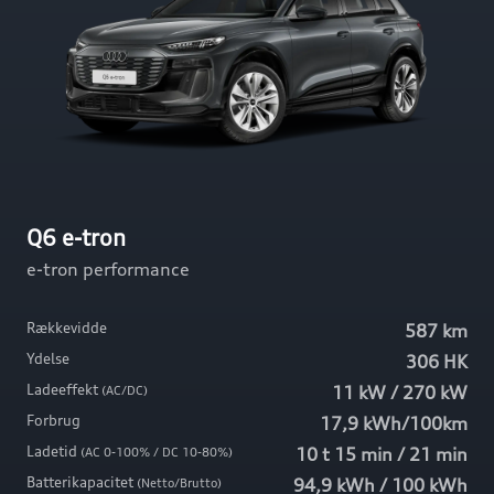
Q6 e-tron
e-tron performance
Rækkevidde
587 km
Ydelse
306 HK
Ladeeffekt
11 kW / 270 kW
(AC/DC)
Forbrug
17,9 kWh/100km
Ladetid
10 t 15 min / 21 min
(AC 0-100% / DC 10-80%)
Batterikapacitet
94,9 kWh / 100 kWh
(Netto/Brutto)