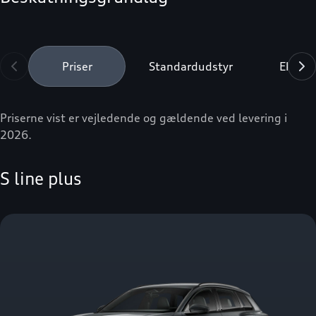
Priser
Standardudstyr
Ekstra
Priserne vist er vejledende og gældende ved levering i
2026.
S line plus