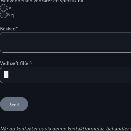
Henvendelsen vedrører en specifik bil
Ja
Nej
Besked*
Vedhæft fil(er)
Når du kontakter os via denne kontaktformular, behandler v