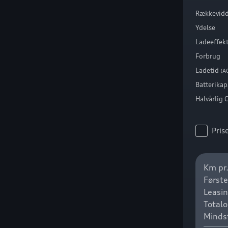
Rækkevid
Ydelse
Ladeeffek
Forbrug
Ladetid
(A
Batterikap
Halvårlig 
Prise
Km pr.
Først
Leasi
Total
Mindst