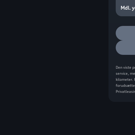
Mdl. y
Den viste p
service, me
kilometer. 
forudsætte
Privatleas