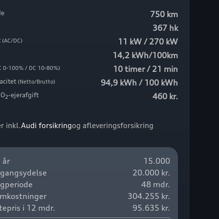
de
750 km
367 hk
t
11 kW / 270 kW
(AC/DC)
14,2 kWh/100km
10 timer / 21 min
C 0-100% / DC 10-80%)
acitet
94,9 kWh / 100 kWh
(Netto/Brutto)
CO
-ejerafgift
460 kr.
2
r inkl.
Audi forsikring
og afleveringsforsikring
 år
15.000
egangsydelse
20.000 kr.
ngperiode
48 mdr.
omkostninger
304.255 kr.
epris i 12 mdr.
95.635 kr.