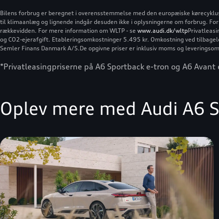
Bilens forbrug er beregnet i overensstemmelse med den europæiske kørecyklus (W
til klimaanlæg og lignende indgår desuden ikke i oplysningerne om forbrug. Forb
rækkevidden. For mere information om WLTP - se
www.audi.dk/wltp
Privatleasi
og CO2-ejerafgift. Etableringsomkostninger 5.495 kr. Omkostning ved tilbagelev
Semler Finans Danmark A/S.
De opgivne priser er inklusiv moms og leveringsom
*Privatleasingpriserne på A6 Sportback e-tron og A6 Avan
Oplev mere med Audi A6 S