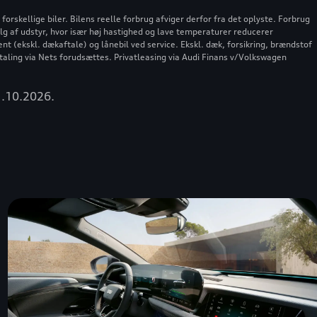
rskellige biler. Bilens reelle forbrug afviger derfor fra det oplyste. Forbrug
alg af udstyr, hvor især høj hastighed og lave temperaturer reducerer
t (ekskl. dækaftale) og lånebil ved service. Ekskl. dæk, forsikring, brændstof
taling via Nets forudsættes. Privatleasing via Audi Finans v/Volkswagen
31.10.2026.