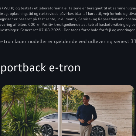
LTP) og testet i et laboratoriemiljø. Tallene er beregnet til at sammenligne fo
rug, opladningstid og rækkevidde påvirkes bl.a. af kørestil, vejrforhold og tilv
ngpriser er baseret på fast rente, inkl. moms, Service- og Reparationsabonnemen
ering af bilen: 600 kr. Positiv kreditgodkendelse, køb af kaskoforsikring og be
kostninger. Genereret 07-08-2026 - Der tages forbehold for fejl og ændringer.
t e-tron lagermodeller er gældende ved udlevering senest 
portback e-tron