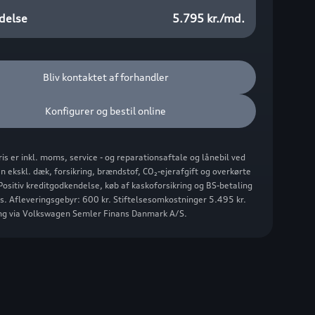
delse
5.795 kr./md.
Bliv kontaktet af forhandler
Konfigurer og bestil online
ris er inkl. moms, service - og reparationsaftale og lånebil ved
n ekskl. dæk, forsikring, brændstof, CO₂-ejerafgift og overkørte
Positiv kreditgodkendelse, køb af kaskoforsikring og BS-betaling
s. Afleveringsgebyr: 600 kr. Stiftelsesomkostninger 5.495 kr.
ing via Volkswagen Semler Finans Danmark A/S.