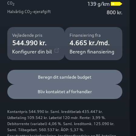
CO
139 g/km
2
Halvårlig CO
-ejerafgift
800 kr.
2
Vejledende pris
Finansiering fra
544.990 kr.
4.665 kr./md.
Konfigurer din bil
Beregn finansiering
Beregn dit samlede budget
Bliv kontaktet af forhandler
Kontantpris 544.990 kr. Saml. kreditbeløb 435.447 kr.
Udbetaling 109.542 kr. Løbetid 120 mdr. Rente: 3,99 %.
Debitorrente (variabel) 4,06 %. Saml. kreditomk. 125.090 kr.
Saml. Tilbagebet. 560.537 kr. ÅOP: 5,37 %.
Forudsætter kaskoforsikring, kreditgodkendelse og BS-betaling.