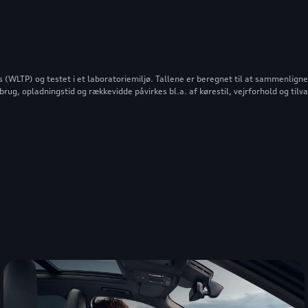
LTP) og testet i et laboratoriemiljø. Tallene er beregnet til at sammenligne fo
rug, opladningstid og rækkevidde påvirkes bl.a. af kørestil, vejrforhold og tilv